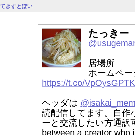
てきすとぽい
たっきー
@usugema
居場所 
ホームペ
https://t.co/VpOysGPT
ヘッダは
@isakai_me
読配信してます。自作
ーと交流したい方通訳可能。I c
between a creator who 