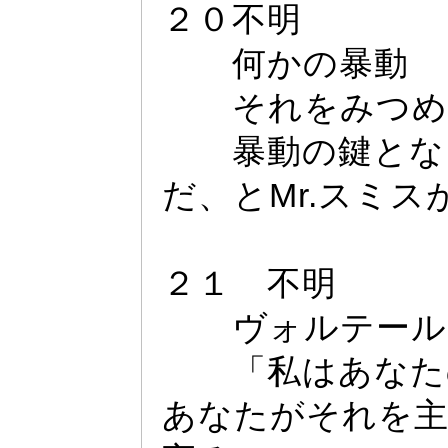
２０不明
何かの暴動
それをみつめ
暴動の鍵とな
だ、とMr.
スミス
２１ 不明
ヴ
ォ
ルテー
ル
「私はあなたの
あなたがそれを主