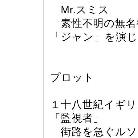
Mr.
スミス
素性不明の無名
「ジ
ャ
ン」を演じ
プロ
ッ
ト
１十八世紀イギリ
「監視者」
街路を急ぐルソ