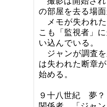
撮影は開始され
の部屋を去る場面
メモが失われた
こも「監視者」に
い込んでいる。
ジ
ャ
ンが調査を
は失われた断章
始める。
９十八世紀 夢？
関係者、「ジ
ャ
ン