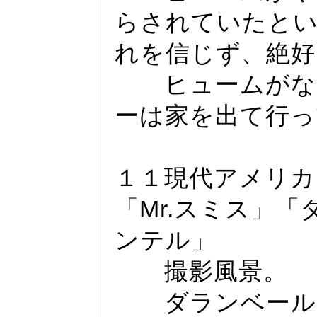
らされていたと
れを信じず、絶好
ヒ
ュ
ー
ムがな
ー
は家を出て行
っ
１１現代アメリカ
「Mr.
スミス」「
ンテル」
撮影風景。
ダランベー
ル