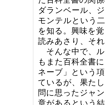
ダランベー
ル、ジ
モンテルという
を知る。興味を覚
読みあさり、それ
そんな中で、ル
もまた百科全書に
ネー
ブ」という項
ているが、果たし
問に思
っ
たジ
ャ
ン
章があるという結