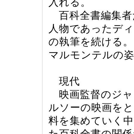
入れる。
百科全書編集者
人物であ
っ
たデ
ィ
の執筆を続ける。
マルモンテルの
現代
映画監督のジ
ャ
ルソー
の映画をと
料を集めていく中
た百科全書の関係