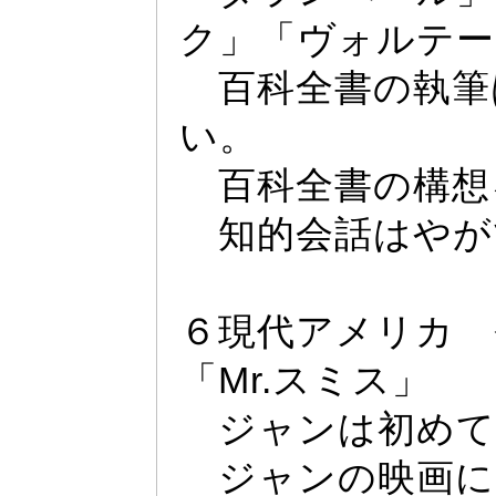
ク」「ヴ
ォ
ルテー
百科全書の執筆
い。
百科全書の構想
知的会話はやが
６現代アメリカ 
「Mr.
スミス」
ジ
ャ
ンは初めてM
ジ
ャ
ンの映画に