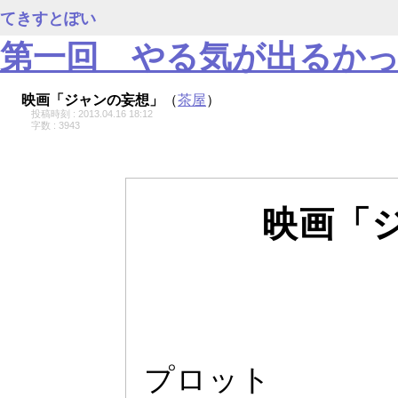
てきすとぽい
第一回 やる気が出るか
映画「ジャンの妄想」
（
茶屋
）
投稿時刻 : 2013.04.16 18:12
字数 : 3943
映画「
プロ
ッ
ト