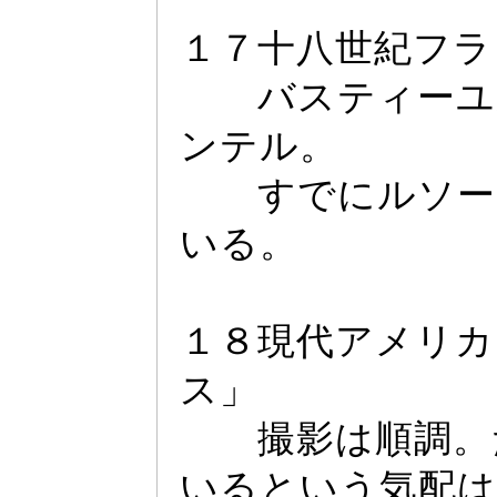
１７十八世紀フラ
バステ
ィ
ー
ユ
ンテル。
すでにルソー
いる。
１８現代アメリカ
ス」
撮影は順調。だ
いるという気配は