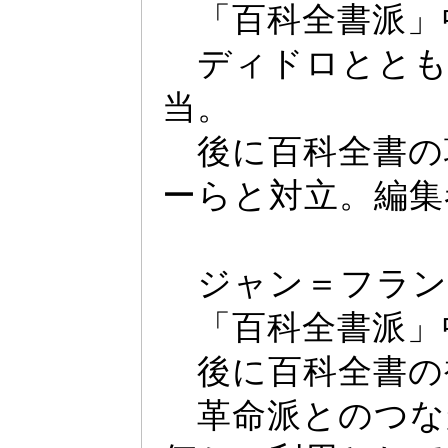
「百科全書派」
デ
ィ
ドロととも
当。
後に百科全書の
ー
らと対立。編集
ジ
ャ
ン＝フラ
「百科全書派」
後に百科全書の
革命派とのつな