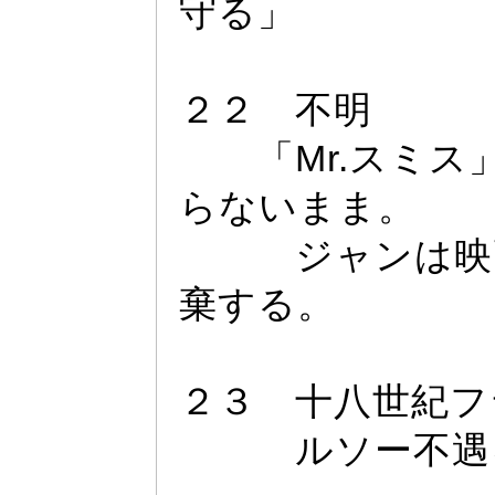
守る」
２２ 不明
「Mr.
スミス
らないまま。
ジ
ャ
ンは映
棄する。
２３ 十八世紀フ
ルソー
不遇