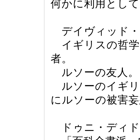
何かに利用として
デイヴ
ィ
ッ
ド
イギリスの哲学
者。
ルソー
の友人。
ルソー
のイギリ
にルソー
の被害妄
ド
ゥ
ニ・デ
ィ
ド