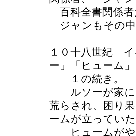
百科全書関係者
ジ
ャ
ンもその中
１０十八世紀 イ
ー
」「ヒ
ュ
ー
ム」
１の続き。
ルソー
が家に
荒らされ、困り果
ー
ムが立
っ
ていた
ヒ
ュ
ー
ムがや