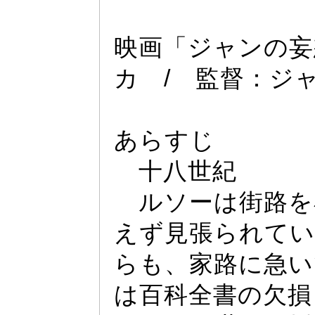
映画「ジ
ャ
ンの妄
カ /
監督：ジ
あらすじ
十八世紀
ルソー
は街路を
えず見張られてい
らも、家路に急い
は百科全書の欠損