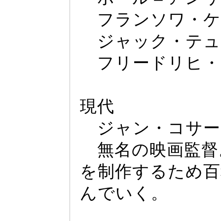
フランソワ・ケ
ジ
ャ
ッ
ク・テ
ュ
フリー
ドリヒ・
現代
ジ
ャ
ン・コサー
無名の映画監督
を制作するため百
んでいく。