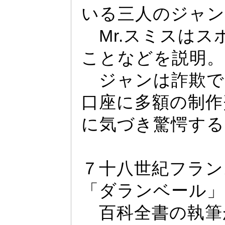
いる三人のジ
ャ
ン
Mr.
スミスはス
ことなどを説明。
ジ
ャ
ンは詐欺で
口座に多額の制作
に気づき驚愕する
７十八世紀フラン
「ダランベー
ル」
百科全書の執筆