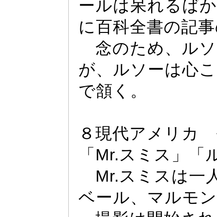
ー
ルは呆れるばか
に百科全書の記事
念のため、ルソ
が、ルソー
は心こ
で頷く。
８現代アメリカ 
「Mr.
スミス」「
Mr.
スミスは一
ベー
ル、マルモン