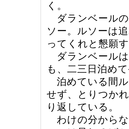
く。
ダランベー
ルの
ソー
。ルソー
は追
っ
てくれと懇願す
ダランベー
ルは
も、二三日泊めて
泊めている間ル
せず、とりつか
り返している。
わけの分からな