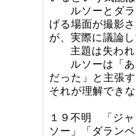
ルソー
とダラ
げる場面が撮影さ
が、実際に議論し
主題は失われた
ルソー
は「あ
だ
っ
た」と主張す
それが理解できな
１９不明 「ジ
ャ
ソー
」「ダランベ