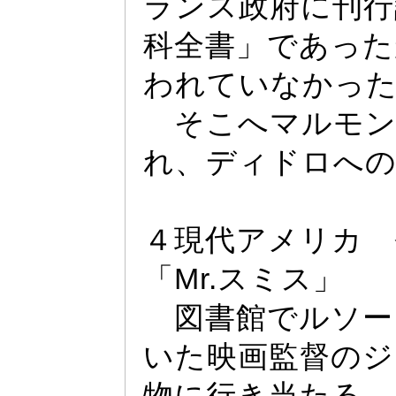
ランス政府に刊行
科全書」であ
っ
た
われていなか
っ
そこへマルモン
れ、デ
ィ
ドロへの
４現代アメリカ 
「Mr.
スミス」
図書館でルソー
いた映画監督のジ
物に行き当たる。