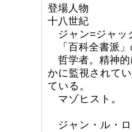
登場人物
十八世紀
ジ
ャ
ン=ジ
ャ
ッ
「百科全書派」
哲学者。精神的
かに監視されて
ている。
マゾヒスト。
ジ
ャ
ン・ル・ロ