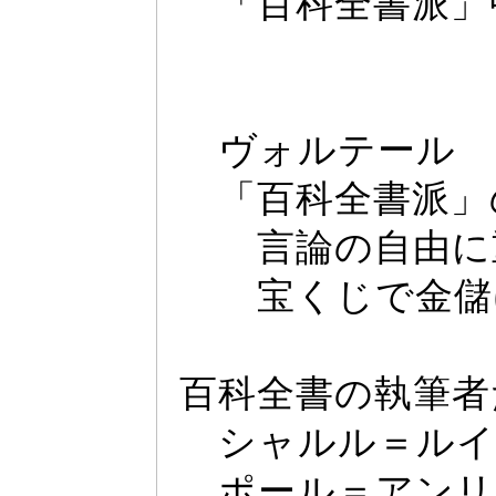
「百科全書派」
ヴ
ォ
ルテー
ル
「百科全書派」
言論の自由に重
宝くじで金儲
百科全書の執筆者
シ
ャ
ルル＝ルイ
ポー
ル＝アンリ