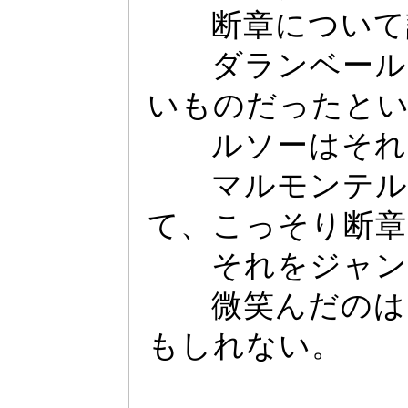
断章について
ダランベー
ル
いものだ
っ
たと
ルソー
はそれ
マルモンテルは
て、こ
っ
そり断章
それをジ
ャ
ン
微笑んだのは「
もしれない。