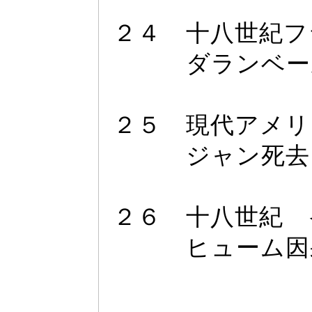
２４ 十八世紀フ
ダランベー
２５ 現代アメリ
ジ
ャ
ン死去
２６ 十八世紀 
ヒ
ュ
ー
ム因