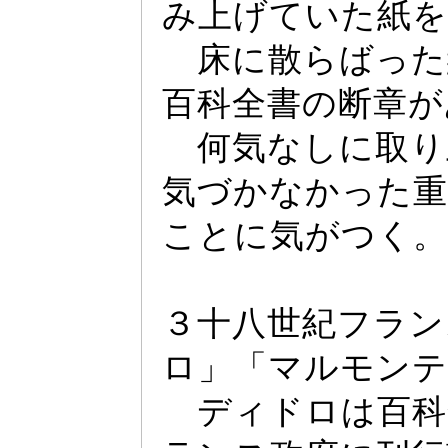
み上げていた紙を
床に散らば
っ
た
百科全書の断章が
何気なしに取り
気づかなか
っ
た
ことに気がつく。
３十八世紀フラン
ロ」「マルモンテ
デ
ィ
ドロは百科