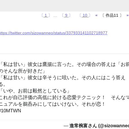
〔
1
〕
…
〔
9
〕
〔
10
〕
«
〔 作品11 〕
»
https://twitter.com/sizowanneo/status/337933141102718977
「私は甘い」彼女は鷹揚に言った。その場合の答えは「お
のそんな所が好きだ」

「私は甘い」彼女は辛そうに呟いた。その人にはこう答え
る。

「いや、お前は毅然としている」

これが自己評価の高低に於ける恋愛テクニック！　そんな
ニュアルを鵜呑みにしてはいけない。それが恋！　
#10MTWN
— 進常椀富さん (@sizowanneo