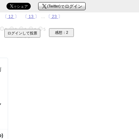
Ｘ
Ｘ
ログイン
シェア
(Twitter)
で
で
〔
12
〕
〔
13
〕
…
〔
23
〕
1
2
3
4
5
感想：2
ログインして投票
投票しない
前
マ
)