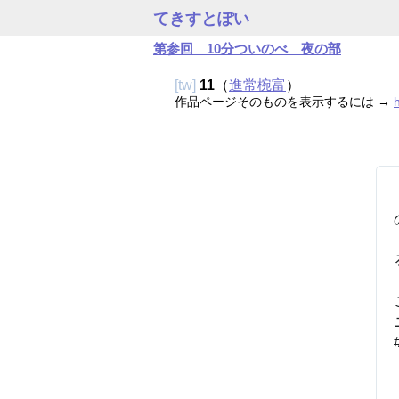
てきすとぽい
第参回 10分ついのべ 夜の部
[tw]
11
（
進常椀富
）
作品ページそのものを表示するには →