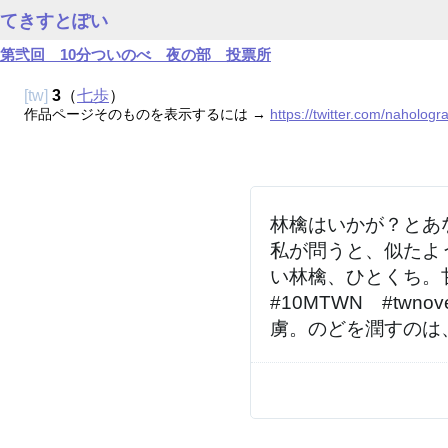
てきすとぽい
第弐回 10分ついのべ 夜の部 投票所
[tw]
3
（
七歩
）
作品ページそのものを表示するには →
https://twitter.com/naholo
林檎はいかが？とあ
私が問うと、似たよ
い林檎、ひとくち。
#10MTWN　#tw
虜。のどを潤すのは