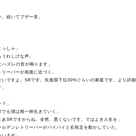
！
い。続いてブザー
音。
よ
っ
し
ゃ
」
うれしげな声。
すとハズレの音が鳴ります」
トリー
バー
が画面に近づく。
いですよ。SRです。先進国下位30%
ぐらいの家庭です。より詳細
す」
」
か？」
家でも僕は精一杯生きていく」
まあSRですからね。全然、悪くないです。ではよき人生を」
ー
ルデンレトリー
バー
がバイバイと右前足を動かしていた。
ゃ
いませ」