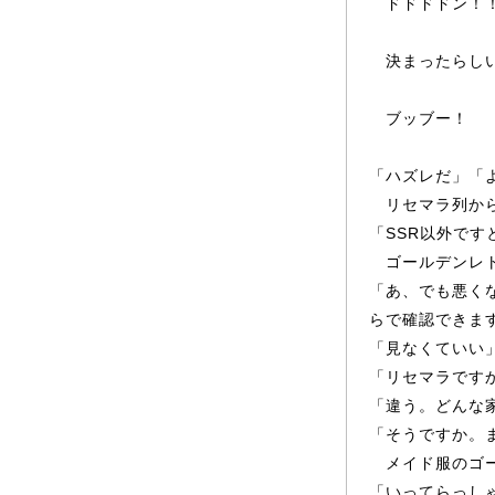
ドドドドン！
決ま
っ
たらし
ブ
ッ
ブー
！
「ハズレだ」「
リセマラ列から
「SSR以外で
ゴー
ルデンレ
「あ、でも悪くな
らで確認できま
「見なくていい
「リセマラです
「違う。どんな
「そうですか。
メイド服のゴ
「い
っ
てら
っ
し