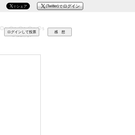
Ｘ
Ｘ
ログイン
シェア
(Twitter)
で
で
1
2
3
4
5
ログインして投票
感 想
投票しない