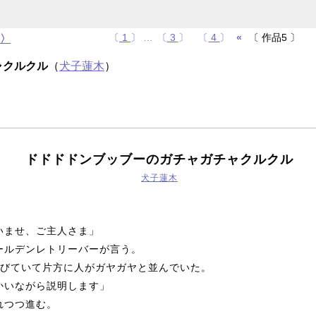
〔
1
〕
…
〔
3
〕
〔
4
〕
«
〔 作品5 〕
久〉
ャクルクル
（
犬子蓮木
）
ドドドドンブッブーのガチャガチャクルクル
犬子蓮木
いませ、ご主人さま」
ー
ルデンレトリー
バー
が言う。
びていて片方に人がガヤガヤと並んでいた。
かいながら説明します」
つつ進む。