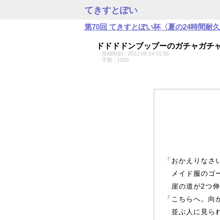
てきすとぽい
第70回 てきすとぽい杯〈夏の24時間耐
ドドドドンブッブーのガチャガチ
投稿時刻 : 2022.08.14 01:55
字数 : 1000
「おかえりなさ
メイド服のゴ
崖の道が2つ伸
「こちらへ。向
並ぶ人に見られ