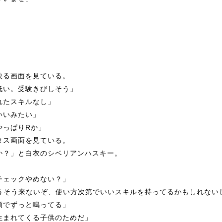
る画面を見ている。
低い。受験きびしそう」
れたスキルなし」
いいみたい」
や
っ
ぱりRか」
タス画面を見ている。
か？」と白衣のシベリアンハスキー
。
チ
ェ
ッ
クやめない？」
そうそう来ないぞ、使い方次第でいいスキルを持
っ
てるかもしれない
頭でず
っ
と鳴
っ
てる」
生まれてくる子供のためだ」