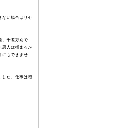
きない場合はリセ
」
種、千差万別で
も悪人は捕まるか
うにもできませ
ました。仕事は増