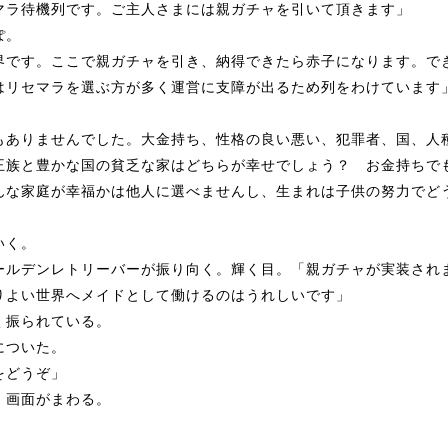
マラ待機列です。ご主人さまには親ガチ
ャ
を引いて頂きます」
ぽ。
界です。ここで親ガチ
ャ
を引き、納得できたら赤子になります。で
はリセマラを選ぶ方が多く運営に支障が出るため列をわけています
。
もありませんでした。大金持ち、性格の良い悪い、犯罪者、国、人
王族と豊かな国の貧乏な家はどちらが幸せでし
ょ
う？ お金持ちで
んな家庭が幸福かは他人に選べませんし、生まれは子供の努力でど
いく。
ー
ルデンレトリー
バー
が振り向く。輝く目。「親ガチ
ャ
が実装され
りよい世界へメイドとして働けるのはうれしいです」
く振られている。
についた。
をどうぞ」
。画面がまわる。