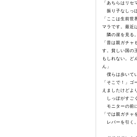
「あちらはリセ
振り子なし
っ
「ここは生前世
マラです。最近
隣の崖を見る
「昔は親ガチ
ャ
す。貧しい国の
もしれない。ど
ん」
僕らは歩いて
「そこで！」ゴ
えましたけどよ
し
っ
ぽがすご
モニター
の前
「では親ガチ
ャ
レバー
を引く