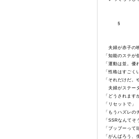
§
夫婦が赤子の映
「知能のステが
「運動は並。優
「性格はすごく
「それだけだ。
夫婦がステー
「どうされます
「リセ
ッ
トで」
「もうハズレの
「SSRなんて
「ブ
ッ
ブー
っ
て
「がんばろう、