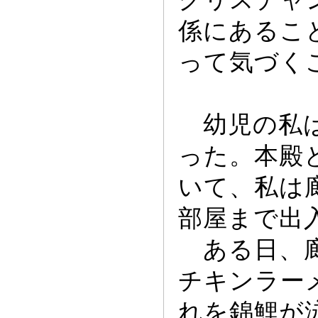
係にあるこ
っ
て気づく
幼児の私は
っ
た。本殿
いて、私は
部屋まで出
ある日、廊
チキンラー
れを錦鯉が