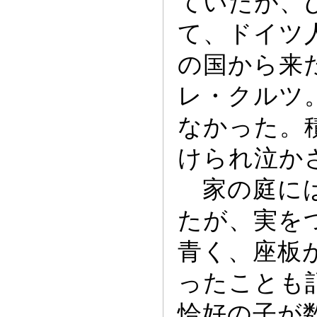
ていたが、
て、ドイツ
の国から来
レ・クルツ
なか
っ
た。
けられ泣か
家の庭には
たが、実を
青く、座板
っ
たことも
恰好の子が