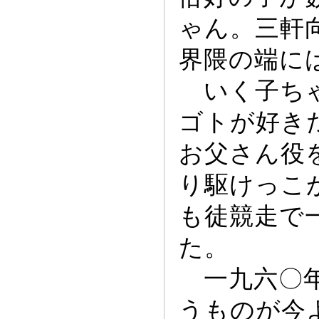
ゃ
ん。三軒
界隈の端に
いく子ち
ゴトが好き
お父さん役
り駆け
っ
こ
も徒競走で
た。
一九六〇年
うものが今