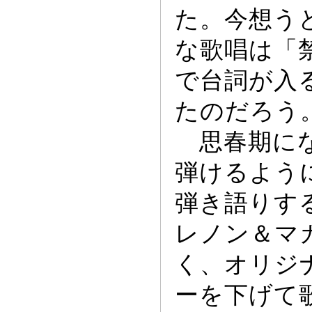
た。今想う
な歌唱は「
で台詞が入
たのだろう
思春期にな
弾けるよう
弾き語りす
レノン＆マ
く、オリジ
ー
を下げて