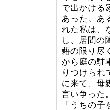
で出かける
あ
っ
た。あ
れた私は、
し、居間の
藉の限り尽
から庭の駐
りつけられ
に来て、母
言い争
っ
た
「うちの子