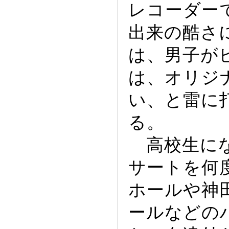
レコー
ダー
出来の酷さ
は、男子が
は、オリジ
い、と雷に
る。
高校生にな
サー
トを何
ホー
ルや神
ー
ルなどの