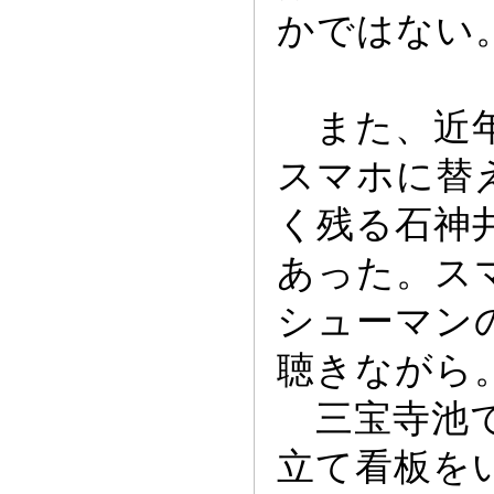
かではない
また、近年
スマホに替
く残る石神
あ
っ
た。ス
シ
ュ
ー
マン
聴きながら
三宝寺池で
立て看板を