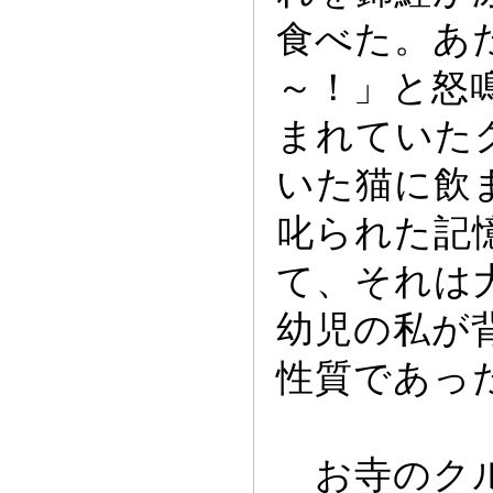
食べた。あ
～
！」と怒
まれていた
いた猫に飲
叱られた記
て、それは
幼児の私が
性質であ
っ
お寺のクル