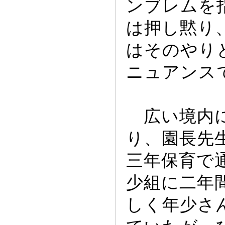
ンブレムを
は押し黙り
はそのやり
ニ
ュ
アンス
広い境内に
り、園長先
三年保育で
少組に二年
しく年少さ