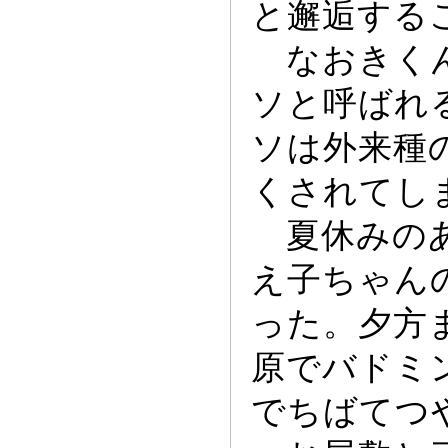
と邂逅する
なおきくん
ソと呼ばれ
ソは外来種
くされてし
夏休みのあ
え子ち
ゃ
ん
っ
た。夕方
原でバドミ
でちばてつ