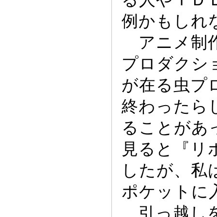
例かもしれ
アニメ制作
プロダクシ
が在る虫プ
終わ
っ
たら
ることがあ
見ると『リ
したが、私
ポケ
ッ
トに
引
っ
越し