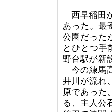
西早稲田か
あ
っ
た。最
公園だ
っ
た
とひとつ手
野台駅が新
今の練馬高
井川が流れ
原であ
っ
た
る、主人公