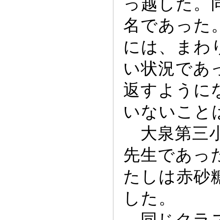
っ
越した。
名であ
っ
た
には、まわ
い状況であ
返すように
いないこと
大泉第三小
先生であ
っ
たしは赤砂
した。
同じクラス