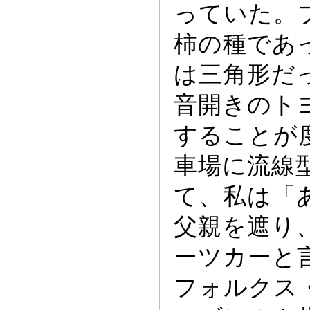
っ
ていた。
柿の種であ
は三角形だ
音開きのト
することが
車場に流線
て、私は「
父親を遮り
ー
ツカー
と
フ
ォ
ルクス