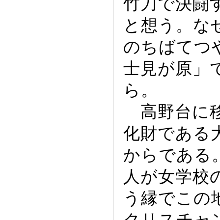
竹刀で決闘
と想う。な
のちばてつ
士見が原」
ら。
高野台に移
化財である
からである
人が女学校
う縁でこの
クリスチ
ャ