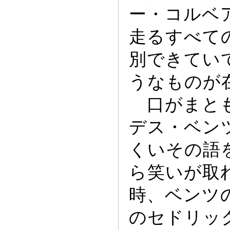
ー
・コルベ
走るすべて
別できてい
うなものが
口がまとも
デス・ベン
くいその語
ら笑いが取
時、ベンツ
のセドリ
ッ