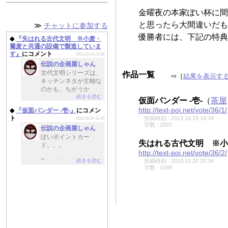
金曜夜の本家ぽい杯に間
と思ったら大間違いだも
≫
チャットに参加する
優勝者には、下記の特典が
◆
『失はれる古代文明 ※小麦・
蕎麦と共通の設備で製造していま
す』
にコメント
2013.10.24 21:38
伝説の企画屋しゃん
古代文明シリーズは、
作品一覧
⇨［
結果を表示す
キッチンネタが主軸な
のかも、ちがうか
続きを読む
も。。。
仮面パンダー -壱-
（
茶屋
http://text-poi.net/vote/36/1/
◆
『仮面パンダー -壱-』
にコメン
このお話を読むと、ぽ
ト
投稿時刻 : 2013.10.19 14:34
2013.10.24 21:43
いの投稿作への感慨も
字数 : 2997
伝説の企画屋しゃん
ふたしおみしお
ぽいポイントカー
に。。。
ド。。。
http://text-poi.net/vote/36/2/
続きを読む
投稿時刻 : 2013.10.20 20:34
Tカードやポンタカー
字数 : 1049
ドみたいに、提携して
いるコンビニは悪の組
織なのか。。。
パンダ、わんこの怪人
ときたら、もしかして
次回はキツ・・・狩
り・・・げふんげふ