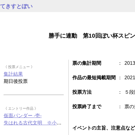
てきすとぽい
勝手に連動 第10回ぽい杯スピ
票の集計期間
：
201
《 投票メニュー 》
集計結果
作品の最短掲載期間
：
202
期日後投票
投票方法
：
５段
投票終了まで
：
票の
《 エントリー作品 》
仮面パンダー -壱-
失はれる古代文明 ※小麦・蕎麦と共通の設備で製造しています
イベントの主旨、注意点など