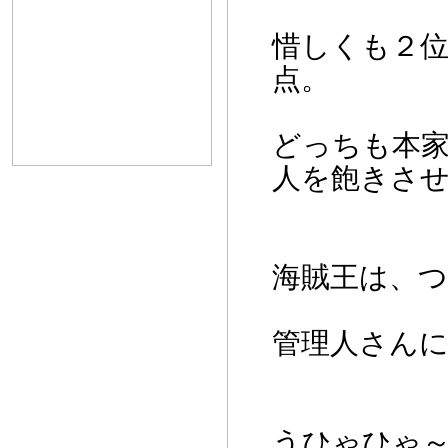
ん。
惜しくも２位
点。
どっちも本
人を飽きさ
海賊王は、
管理人さん
うひゃひゃ