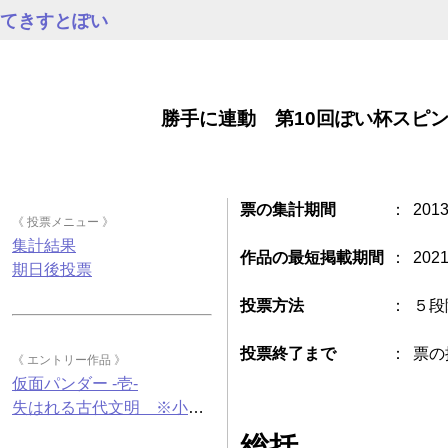
てきすとぽい
勝手に連動 第10回ぽい杯スピ
票の集計期間
：
201
《 投票メニュー 》
集計結果
作品の最短掲載期間
：
202
期日後投票
投票方法
：
５段
投票終了まで
：
票の
《 エントリー作品 》
仮面パンダー -壱-
失はれる古代文明 ※小麦・蕎麦と共通の設備で製造しています
総括