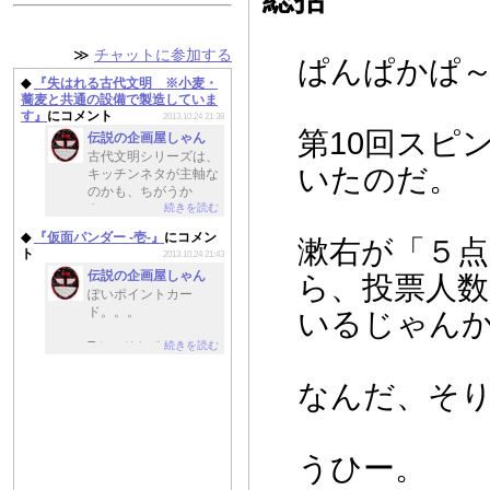
≫
チャットに参加する
ぱんぱかぱ～
◆
『失はれる古代文明 ※小麦・
蕎麦と共通の設備で製造していま
す』
にコメント
2013.10.24 21:38
第10回スピ
伝説の企画屋しゃん
古代文明シリーズは、
いたのだ。
キッチンネタが主軸な
のかも、ちがうか
続きを読む
も。。。
◆
『仮面パンダー -壱-』
にコメン
漱右が「５
このお話を読むと、ぽ
ト
2013.10.24 21:43
いの投稿作への感慨も
伝説の企画屋しゃん
ら、投票人
ふたしおみしお
ぽいポイントカー
に。。。
ド。。。
いるじゃん
続きを読む
Tカードやポンタカー
ドみたいに、提携して
いるコンビニは悪の組
なんだ、そ
織なのか。。。
パンダ、わんこの怪人
ときたら、もしかして
うひー。
次回はキツ・・・狩
り・・・げふんげふ