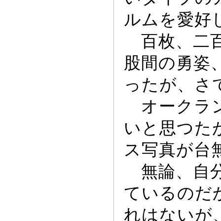
ルムを愛好
百枚、二百
股間の勇姿
っ
たが、さ
オー
クラ
いと思つた
ス写真が台
無論、自分
ているのだ
れはないが