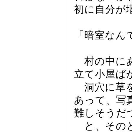
初に自分が
「暗室なん
村の中にあ
立て小屋ば
洞穴に草を
あ
っ
て、写
難しそうだ
と、そのと