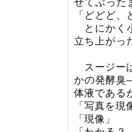
せてぶ
っ
た
「どどど、
とにかく小
立ち上が
っ
スー
ジー
かの発酵臭
体液である
「写真を現
「現像」
「わかる？