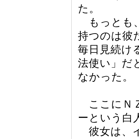
た。
も
っ
とも
持つのは彼
毎日見続け
法使い」だ
なか
っ
た。
ここにＮＺ
ー
という白
彼女は、イ