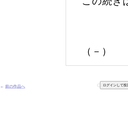
この続きは
（－）
ログインして投
←
前の作品へ
1
2
3