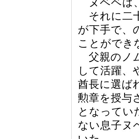
ヌベベは
それに二
が下手で、
ことができ
父親のノム
して活躍、
酋長に選ば
勲章を授与
とな
っ
てい
ない息子ヌ
いた。