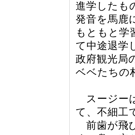
進学したも
発音を馬鹿
もともと学
て中途退学
政府観光局
ベベたちの
スー
ジー
て、不細工
前歯が飛び