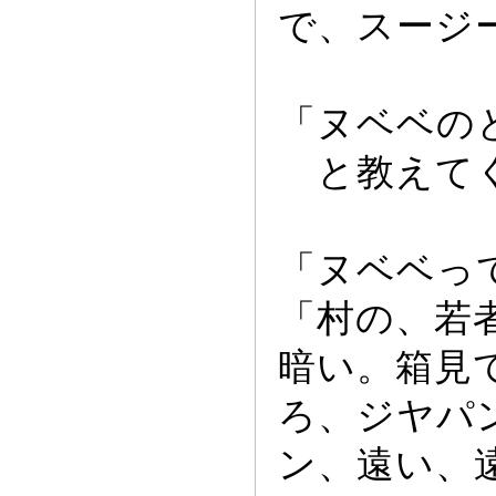
で、スー
ジ
「ヌベベの
と教えて
「ヌベベ
っ
「村の、若
暗い。箱見
ろ、ジヤパ
ン、遠い、遠