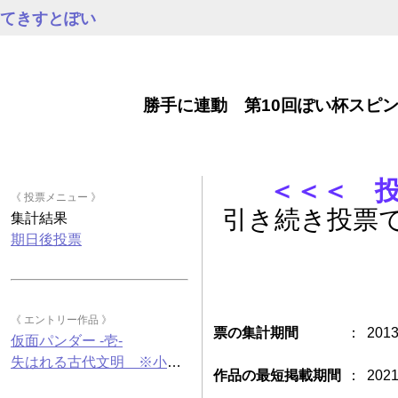
てきすとぽい
勝手に連動 第10回ぽい杯スピ
＜＜＜ 
《 投票メニュー 》
引き続き投票
集計結果
期日後投票
《 エントリー作品 》
票の集計期間
：
201
仮面パンダー -壱-
失はれる古代文明 ※小麦・蕎麦と共通の設備で製造しています
作品の最短掲載期間
：
202