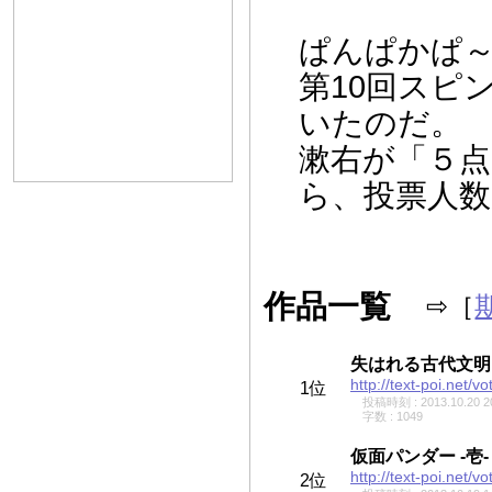
ん。
ぱんぱかぱ～
第10回スピ
いたのだ。
漱右が「５
ら、投票人数
作品一覧
⇨［
http://text-poi.net/vo
1位
投稿時刻 : 2013.10.20 2
字数 : 1049
仮面パンダー -壱-
http://text-poi.net/vo
2位