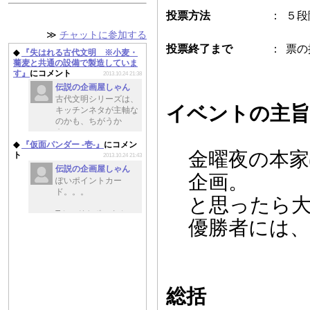
投票方法
：
５段
≫
チャットに参加する
投票終了まで
：
票の
◆
『失はれる古代文明 ※小麦・
蕎麦と共通の設備で製造していま
す』
にコメント
2013.10.24 21:38
伝説の企画屋しゃん
古代文明シリーズは、
イベントの主旨
キッチンネタが主軸な
のかも、ちがうか
も。。。
◆
『仮面パンダー -壱-』
にコメン
金曜夜の本
このお話を読むと、ぽ
ト
2013.10.24 21:43
いの投稿作への感慨も
伝説の企画屋しゃん
企画。
ふたしおみしお
ぽいポイントカー
に。。。
ド。。。
と思ったら
Tカードやポンタカー
優勝者には、
ドみたいに、提携して
いるコンビニは悪の組
織なのか。。。
パンダ、わんこの怪人
ときたら、もしかして
総括
次回はキツ・・・狩
り・・・げふんげふ