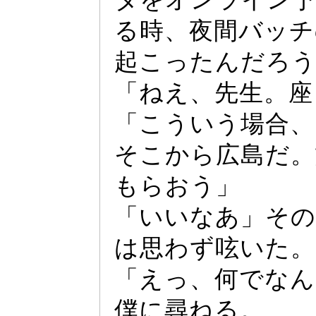
る時、夜間バ
ッ
チ
起こ
っ
たんだろ
「ねえ、先生。座
「こういう場合、
そこから広島だ。
もらおう」
「いいなあ」その
は思わず呟いた。
「え
っ
、何でなん
僕に尋ねる。