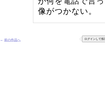
が何を電話で言
っ
像がつかない。
ログインして投
←
前の作品へ
1
2
3