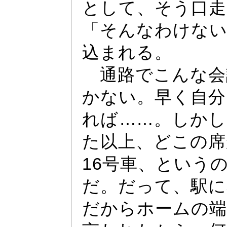
として、そう口走
「そんなわけな
込まれる。
通路でこんな会
かない。早く自分
れば
……
。しかし
た以上、どこの席
16号車、という
だ。だ
っ
て、駅に
だからホー
ムの