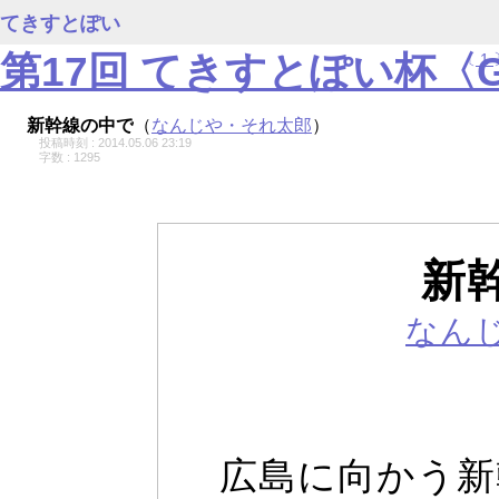
てきすとぽい
第17回 てきすとぽい杯〈
〔
1
新幹線の中で
（
なんじや・それ太郎
）
投稿時刻 : 2014.05.06 23:19
字数 : 1295
新
なん
広島に向かう新