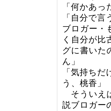
「何かあ
っ
「自分で言
ブロガー
・
く自分が比
グに書いた
ん」
「気持ちだ
う、桃香」
そういえば
説ブロガー