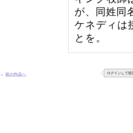
が、同姓同
ケネデ
ィ
は
とを。
ログインして投
←
前の作品へ
1
2
3