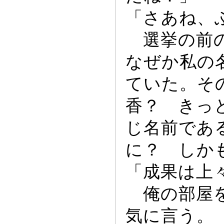
「さあね、
選挙の前の晩
なぜか私の
ていた。そ
香？ き
っ
じ名前である
に？ しか
「成果は上
俺の部屋を
気に言う。