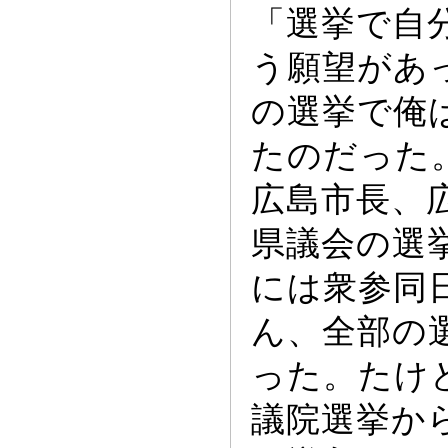
「選挙で自
う願望があ
の選挙で俺
たのだ
っ
た
広島市長、
県議会の選
には衆参同
ん、全部の
っ
た。たけ
議院選挙か