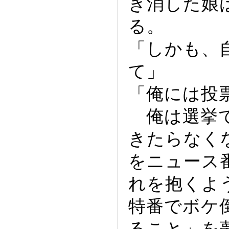
き消した娘
る。
「しかも、
て」
「俺には投
俺は選挙で
きたらなく
をニ
ュ
ー
ス
れを抱くよ
特番でボケ
ること」を