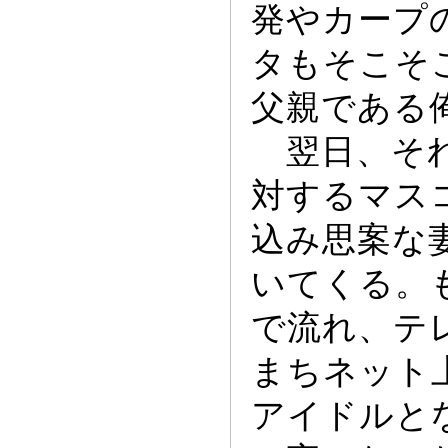
発やカー
プ
タもそこそ
父親である
翌日、それ
対するマス
込み思案な
いてくる。
で流れ、テ
まちネ
ッ
ト
アイドルと