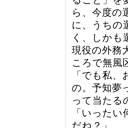
ら、今度の
に、うちの
く、しかも
現役の外務
ころで無風
「でも私、
の。予知夢
っ
て当たる
「い
っ
たい
だね？」