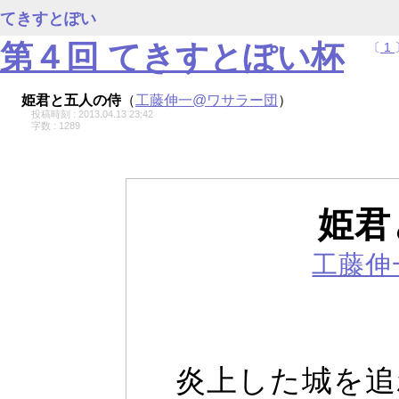
てきすとぽい
第４回 てきすとぽい杯
〔
1
姫君と五人の侍
（
工藤伸一@ワサラー団
）
投稿時刻 : 2013.04.13 23:42
字数 : 1289
姫君
工藤伸
炎上した城を追