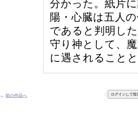
分か
っ
た。紙片に
陽・心臓は五人の
であると判明した
守り神として、魔
に遇されること
ログインして投
←
前の作品へ
1
2
3