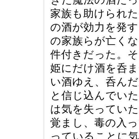
家族も助けられ
の酒が効力を発す
の家族らが亡くな
件付きだ
っ
た。そ
姫にだけ酒を呑ま
い酒ゆえ、呑んだ
と信じ込んでい
は気を失
っ
ていた
覚まし、毒の入
っ
っ
ていることに