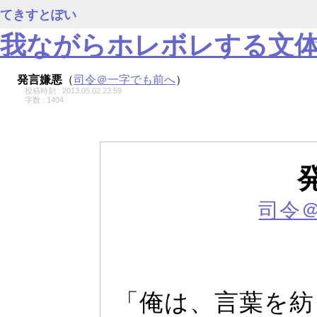
てきすとぽい
我ながらホレボレする文
〔
発言嫌悪
（
司令＠一字でも前へ
）
投稿時刻 : 2013.05.02 23:59
字数 : 1404
司令
「俺は、言葉を紡