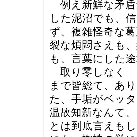
例え新鮮な矛盾
した泥沼でも、信
ず、複雑怪奇な葛
裂な煩悶さえも、
も、言葉にした途
取り零しなく 
まで皆総て、あり
た、手垢がベ
ッ
タ
温故知新なんて、
とは到底言えもし