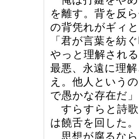
を離す。背を反ら
の背凭れがギ
ィ
と
「君が言葉を紡ぐ
や
っ
と理解され
最悪、永遠に理解
え。他人というの
で愚かな存在だ」
すらすらと詩歌
は饒舌を回した。
思想が腐るなら