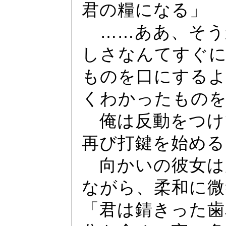
君の糧になる」
……
ああ、そう
しさなんてすぐ
ものを口にするよ
くわか
っ
たもの
俺は反動をつけ
再び打鍵を始める
向かいの彼女は
ながら、柔和に微
「君は錆き
っ
た歯