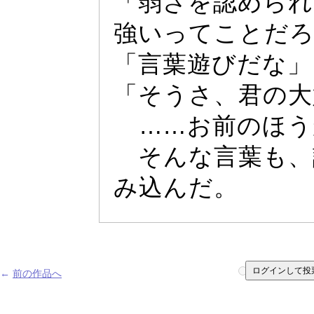
「弱さを認められ
強い
っ
てことだろ
「言葉遊びだな」
「そうさ、君の大
……
お前のほう
そんな言葉も、
み込んだ。
ログインして投
←
前の作品へ
1
2
3