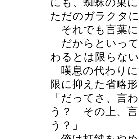
にも、蜘蛛の巣に
ただのガラクタ
それでも言葉に
だからとい
っ
わるとは限らな
嘆息の代わりに
限に抑えた省略形
「だ
っ
てさ、言わ
う？ その上、言
う？」
俺は打鍵をやめ