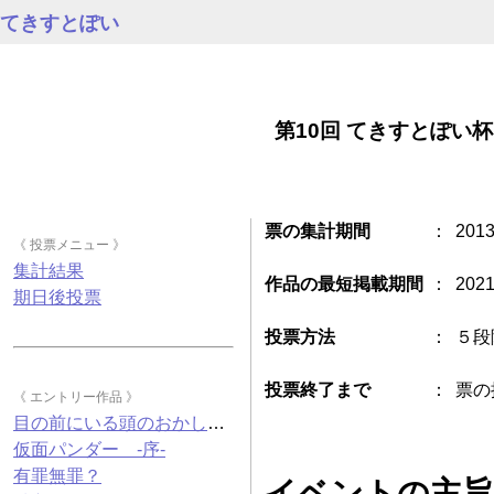
せ。
てきすとぽい
審査期間は、日付変わりまして本
日27日の夜24時まで。
結果発表は、審査終了から数日後
になる予定です。
てきすとぽい
第10回 てきすとぽい
2013.10.27 00:34
作品集への掲載にあたりまして、
誤字等を修正したい場合には、
http://text-poi.net/trial/vote/33/
こちらまで修正後の作品を投稿く
票の集計期間
：
201
ださいませ。
《 投票メニュー 》
集計結果
てきすとぽい
作品の最短掲載期間
：
202
2013.10.27 00:34
期日後投票
ご参加ありがとうございました！
皆さま、おやすみなさいま
投票方法
：
５段
せ……。
U.C.O.
投票終了まで
：
票の
《 エントリー作品 》
2013.10.27 00:35
おやすみなさいませませ！
目の前にいる頭のおかしな男のことをいちいち写真には撮らない
◆
『失われた古代文明 ※遺伝子組
仮面パンダー -序-
み換えでない』
にコメント
有罪無罪？
2013.10.27 00:42
イベントの主旨