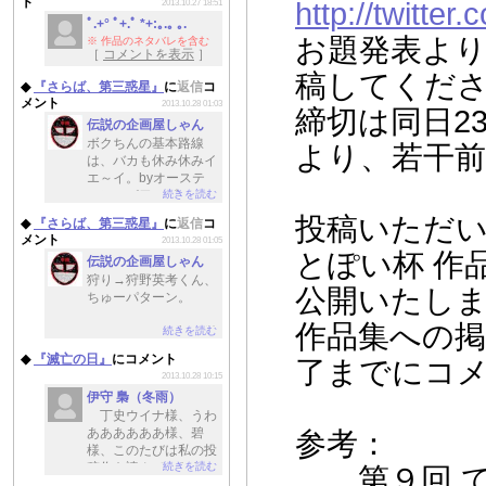
ト
http://twitter.
2013.10.27 18:51
ﾟ.+° ﾟ+.ﾟ *+:｡.｡ ｡.
お題発表より
※ 作品のネタバレを含む
［
コメントを表示
］
稿してくだ
◆
『さらば、第三惑星』
に
返信
コ
メント
2013.10.28 01:03
締切は同日2
伝説の企画屋しゃん
ボクちんの基本路線
より、若干
は、バカも休み休みイ
エ～イ。byオーステ
続きを読む
ィン・パワーズ
投稿いただ
◆
『さらば、第三惑星』
に
返信
コ
メント
2013.10.28 01:05
とぽい杯 作
伝説の企画屋しゃん
狩り→狩野英考くん、
公開いたし
ちゅーパターン。
作品集への
続きを読む
ほんでもって、祝・単
独最下位たっせーい。
◆
『滅亡の日』
にコメント
了までにコ
2013.10.28 10:15
全順位を制覇するど
伊守 梟（冬雨）
ー。
丁史ウイナ様、うわ
ああああああ様、碧
参考：
様、このたびは私の投
続きを読む
稿作を読んでいただ
第９回 て
き、またご感想をいた