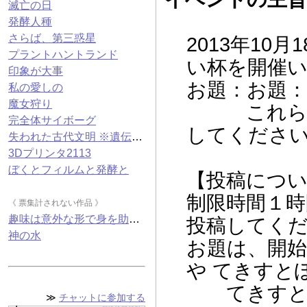
（退会アカウント）
滅亡の日
※ 作品のネタバレを含む
発酵人種
［
コメントを表示
］
さらば、第三惑星
2013年10月
◆
『仮面パンダー -序-』
にコメ
ント
プラントハントランド
2013.10.27 12:15
い杯を開催
ﾟ.+° ﾟ+.ﾟ *+:｡.｡ ｡.
印象が大事
※ 作品のネタバレを含む
お題：お題：
［
コメントを表示
］
私の愛しの
魔女狩り
これらの言
◆
『滅亡の日』
にコメント
2013.10.27 12:18
完全体サイボーグ
してくださ
ﾟ.+° ﾟ+.ﾟ *+:｡.｡ ｡.
失われた古代文明 ※遺伝子組み換えでない
※ 作品のネタバレを含む
［
コメントを表示
］
3Dプリンタ2113
ぼくとフィルムと発酵と
◆
『発酵人種』
にコメント
【投稿につ
2013.10.27 12:20
ﾟ.+° ﾟ+.ﾟ *+:｡.｡ ｡.
制限時間１
《 票集計されない作品 》
※ 作品のネタバレを含む
［
コメントを表示
］
趣味は意外な形で身を助ける
投稿してく
◆
『魔女狩り』
にコメント
神の水
お題は、開
2013.10.27 12:46
ﾟ.+° ﾟ+.ﾟ *+:｡.｡ ｡.
や てきすとぽ
※ 作品のネタバレを含む
［
コメントを表示
］
てきすとぽい
≫
チャットに参加する
◆
『完全体サイボーグ』
にコメン