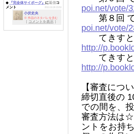
◆
『完全体サイボーグ』
に
返信
コ
だきましてありがとう
poi.net/vote/3
メント
2013.10.28 23:53
ございます。
小伏史央
そして、投票してく
第８回 て
※ 作品のネタバレを含む
ださったみなさま、読
［
コメントを表示
］
んでくださったみなさ
poi.net/vote/2
ま、ありがとうござい
ます。
てきすとぽ
投稿作につきまして
http://p.book
は、一時間＋十五分で
書けたことにまず意義
てきすとぽ
があったと思います。
内容に関しては、み
http://p.book
なさまが感じたように
受け止めていただけれ
ば幸いです。
まあ、ありがちな内
【審査につ
容ですし。
締切直後の 10
自分の書いたものを
誰かに読んでいただけ
での間を、
ることは、とても幸せ
なことだと思います。
審査方法は☆
このたびは本当にあ
りがとうございまし
ントをお持
た。