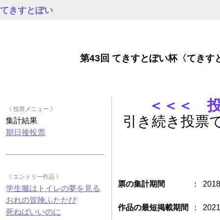
すが、本日のチャット会は、これ
てきすとぽい
にて閉会とさせていただきたいと
思います。
お時間のある方はどうぞ引き続
き、こちらのチャット欄、または
作品ごとの感想ページをご使用く
第43回 てきすとぽい杯〈てき
ださいませ。
ポキール尻ピッタン
2018.02.25 00:26
では、最後にひと言。
＜＜＜ 
前回川辺夕名義で文戯杯を企画し
《 投票メニュー 》
たのですが参加者が少なくて。次
引き続き投票
回第4回はぜひ参加してください
集計結果
ね❤
期日後投票
てきすとぽい
2018.02.25 00:26
そして、作品投票期間は、日付変
わりまして、本日25日(日)の夜24
時までとなります。
《 エントリー作品 》
票の集計期間
：
201
ぜひ投票にもご参加ください！
学生服はトイレの夢を見る
王木亡一朗
おれの冒険ふたたび
作品の最短掲載期間
：
202
2018.02.25 00:26
死ねばいいのに
みなさん、お疲れ様でした。