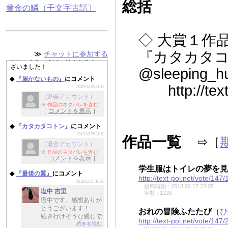
総括
黄金の鱗（千文字古話〕
おやすみなさいませ、どうかよい
週末を＆よい夢を……。
U.C.O.
◇ 大賞１作
2018.02.25 00:29
いろいろ楽しかったです！
『カタカタ
≫
チャットに参加する
お疲れさまでした＆ありがとうご
ざいました！
@sleeping_h
◆
『届かないもの』
にコメント
http://text-p
2018.02.25 11:12
（退会アカウント）
※ 作品のネタバレを含む
［
コメントを表示
］
◆
『カタカタコトン』
にコメント
2018.02.25 11:19
作品一覧
⇨［
（退会アカウント）
※ 作品のネタバレを含む
［
コメントを表示
］
学生服はトイレの夢を見
◆
『最後の翼』
にコメント
http://text-poi.net/vote/147/
2018.02.25 16:30
投稿時刻 : 2018.02.17 23:05
塩中 吉里
字数 : 1220
塩中です。感想ありが
とうございます！
おれの冒険ふたたび
（
ひ
続き行けそうな感じで
http://text-poi.net/vote/147/
続きを読む
すよね。海の向こうが