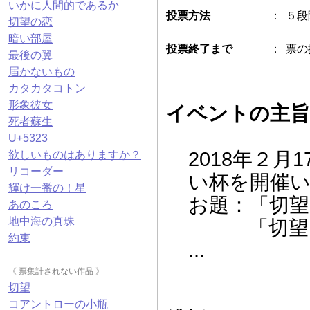
いかに人間的であるか
ありがとうございました。
投票方法
：
５段
切望の恋
ポキール尻ピッタン
暗い部屋
2018.02.25 00:27
投票終了まで
：
票の
はーい！ お疲れ様でしたー！
最後の翼
てきすとぽい
届かないもの
2018.02.25 00:27
カタカタコトン
第３回 文藝マガジン文戯杯
形象彼女
http://text-poi.net/vote/145/
イベントの主旨
死者蘇生
作品数は少ないですが、どちらも
U+5323
面白いですよ！
2018年２月1
欲しいものはありますか？
todatori
リコーダー
2018.02.25 00:27
い杯を開催
少しでしたが楽しかったです。あ
輝け一番の！星
りがとうございました。
お題：「切望
あのころ
ポキール尻ピッタン
地中海の真珠
「切望」を
2018.02.25 00:28
約束
ありがとうございます！ 本当に
...
両作ともおすすめです！
《 票集計されない作品 》
てきすとぽい
2018.02.25 00:28
切望
皆さま、遅くまでご参加ありがと
コアントローの小瓶
うございました！