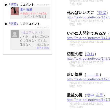
投稿時刻 : 2018.02.17 23:06
どうなっているのか、
字数 : 899
◆
『切望』
にコメント
2018.02.25 17:59
いつか再利用できたら
塩中 吉里
書いてみようと思いま
死ねばいいのに
（
茶屋
）
※ 作品のネタバレを含む
す(^^)/
［
コメントを表示
］
http://text-poi.net/vote/147/
投稿時刻 : 2018.02.17 23:14
◆
『切望』
に
返信
コメント
字数 : 928
2018.02.26 20:41
（退会アカウント）
いかに人間的であるか
（
いやあ、彼も生活のた
http://text-poi.net/vote/147/
めに仕方なくですよ、
投稿時刻 : 2018.02.17 23:21
仕方なく……他にもっ
字数 : 1825
続きを読む
といい方法あっただろ
うとかは思いますが。
切望の恋
（
みお
）
いつか続きを書きたい
http://text-poi.net/vote/147/
なと思っているので、
投稿時刻 : 2018.02.17 23:25
がんばります！
字数 : 1314
暗い部屋
（
───✍🏻
）
http://text-poi.net/vote/147/
投稿時刻 : 2018.02.17 23:29
字数 : 993
最後の翼
（
塩中 吉里
）
http://text-poi.net/vote/147/
投稿時刻 : 2018.02.17 23:30
字数 : 1980