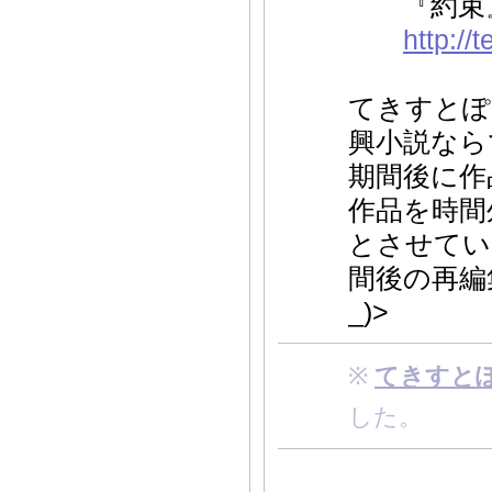
『約束』 t
http://
てきすとぽ
興小説なら
期間後に作
作品を時間
とさせてい
間後の再編
_)>
※
てきすと
した。